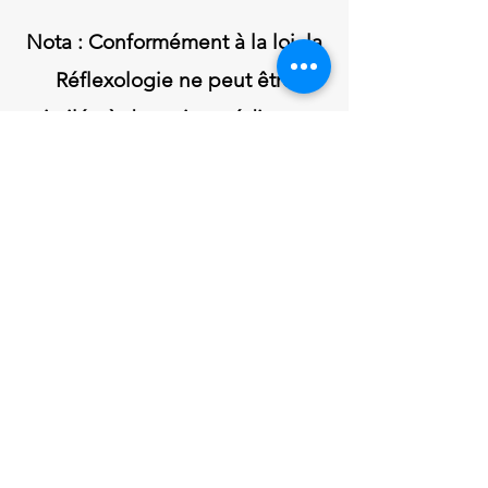
Nota : Conformément à la loi, la
Réflexologie ne peut être
assimilée à des soins médicaux ou
de kinésithérapie mais à une
technique de bien-être pour la
relaxation physique et la détente
libératrice du stress. (loi du
30/04/1946, décret 60669 – arrêté
du 08/10/1996).
Le réflexologue n’établit aucun
diagnostic, car ce n’est pas un
médecin, il n’est donc pas habilité