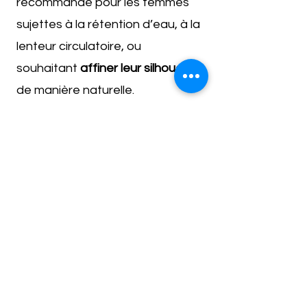
recommandé pour les femmes
sujettes à la rétention d’eau, à la
lenteur circulatoire, ou
souhaitant
affiner leur silhouette
de manière naturelle.
J’adapte le protocole à vos
besoins et à votre condition du
moment.
Un accompagnement sur-mesure,
dans un cadre apaisant
Sur
3 mois
comprenant à
450 euros
: