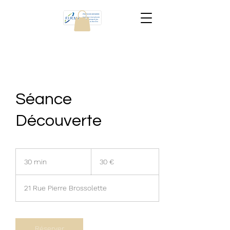
Séance
Découverte
30
euros
30 min
3
30 €
0
m
21 Rue Pierre Brossolette
i
n
Réserver